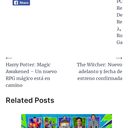
PC
,
Red
Dead
Rede
2
,
Rock
Gam
Navegación
⟵
⟶
Harry Potter: Magic
The Witcher: Nuevo
de
Awakened – Un nuevo
adelanto y fecha de
entradas
RPG mágico está en
estreno confirmada
camino
Related Posts