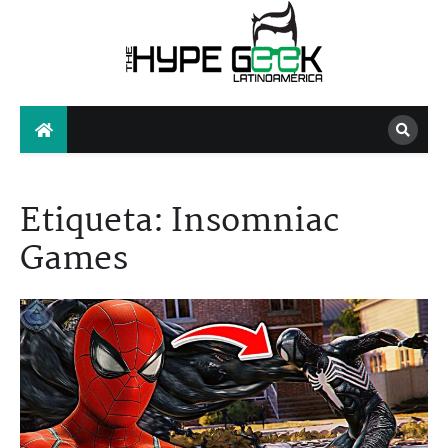
Skip
to
content
The Hype Geek
Etiqueta:
Insomniac
Games