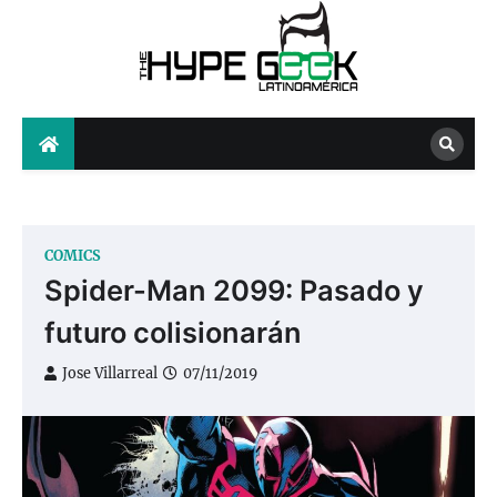
Skip
to
content
The Hype Geek
COMICS
Spider-Man 2099: Pasado y
futuro colisionarán
Jose Villarreal
07/11/2019