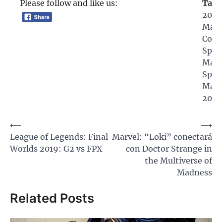
Please follow and like us:
Tagg
209
Marv
Comi
Spid
Man
Spid
Man
209
Navegación
⟵
⟶
League of Legends: Final
Marvel: “Loki” conectará
de
Worlds 2019: G2 vs FPX
con Doctor Strange in
entradas
the Multiverse of
Madness
Related Posts