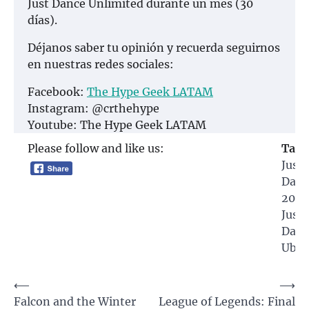
Just Dance Unlimited durante un mes (30
días).
Déjanos saber tu opinión y recuerda seguirnos
en nuestras redes sociales:
Facebook:
The Hype Geek LATAM
Instagram: @crthehype
Youtube: The Hype Geek LATAM
Please follow and like us:
Tagg
Just
Danc
2020
Just
Danc
Ubis
Navegación
⟵
⟶
Falcon and the Winter
League of Legends: Final
de