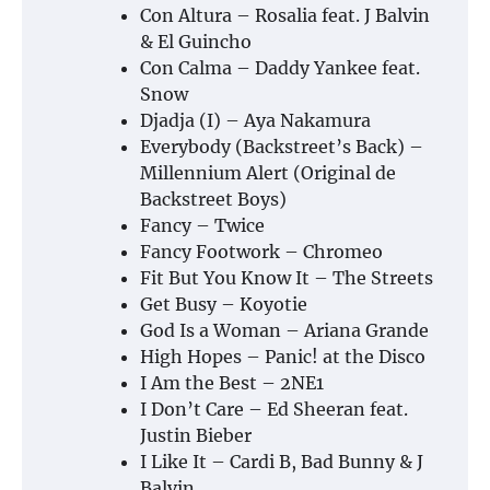
Con Altura – Rosalia feat. J Balvin
& El Guincho
Con Calma – Daddy Yankee feat.
Snow
Djadja (I) – Aya Nakamura
Everybody (Backstreet’s Back) –
Millennium Alert (Original de
Backstreet Boys)
Fancy – Twice
Fancy Footwork – Chromeo
Fit But You Know It – The Streets
Get Busy – Koyotie
God Is a Woman – Ariana Grande
High Hopes – Panic! at the Disco
I Am the Best – 2NE1
I Don’t Care – Ed Sheeran feat.
Justin Bieber
I Like It – Cardi B, Bad Bunny & J
Balvin